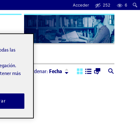
Acceder
252
6
uda
odas las
vegación.
Ordenar:
Descendente
Ordenar:
Fecha
obtener más
rar