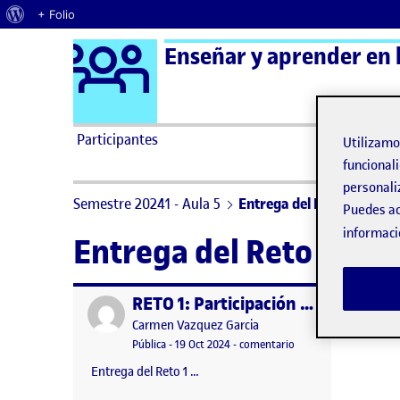
Acerca de WordPress
+ Folio
Logo Ágora
Enseñar y aprender en l
Saltar al contenido
Participantes
Utilizam
funcionali
personali
Semestre 20241 - Aula 5
Entrega del Reto 1
Puedes ac
informaci
Entrega del Reto 1
RETO 1: Participación en X
Publicado por
Publicado por
Carmen Vazquez Garcia
Visibilidad:
Fecha de publicación
en RETO 1: Participaci
Pública
-
19 Oct 2024
-
comentario
Entrega del Reto 1 …